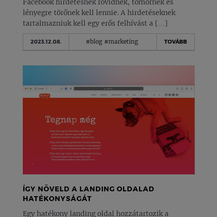
Facebook hirdetésnek rövidnek, tömörnek és
lényegre törőnek kell lennie. A hirdetéseknek
tartalmazniuk kell egy erős felhívást a […]
#blog
#marketing
2023.12.08.
TOVÁBB
ÍGY NÖVELD A LANDING OLDALAD
HATÉKONYSÁGÁT
Egy hatékony landing oldal hozzátartozik a