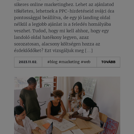
sikeres online marketinghez. Lehet az ajánlatod
tökéletes, lehetnek a PPC-hirdetéseid svájci óra
pontossággal beállítva, de egy jó landing oldal
nélkül a legjobb ajánlat is a feledés homályába
veszhet. Tudod, hogy mi kell ahhoz, hogy egy
landoló oldal hatékony legyen, azaz
sorozatosan, alacsony költségen hozza az
érdeklődőket? Ezt vizsgáljuk meg […]
#blog
#marketing
#web
2023.11.02.
TOVÁBB