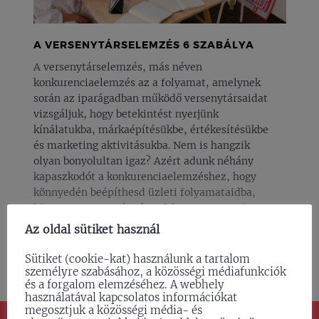
A VERSENYTÁRSELEMZÉS 6 SZABÁLYA
A versenytárselemzés, más néven
konkurenciaelemzés az a folyamat, amelynek
során az iparágadban működő versenytársaidat
vizsgáljuk, hogy betekintést nyerjünk
kínálatukba, márkaépítésükbe, értékesítésükbe
és marketing aktivitásukba. Nem is hangzik
olyan bonyolultan igaz? Azért adunk néhány
kapaszkodót a konkurenciaelemzéshez, hogy
könnyedén beépíthesd üzleti folyamataidba,
hiszen a versenytársakon folyamatosan rajta
kell tartani a szemed! A versenytárselemzés
Az oldal sütiket használ
számos előnyt nyújt […]
Sütiket (cookie-kat) használunk a tartalom
#blog
#marketing
2023.10.17.
TOVÁBB
személyre szabásához, a közösségi médiafunkciók
és a forgalom elemzéséhez. A webhely
használatával kapcsolatos információkat
megosztjuk a közösségi média- és