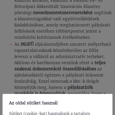
Klaszter korábbi, valamint a Pannon Fa- és
Bútoripari Akkreditált Innovációs Klaszter
jelenlegi
menedzsmentszervezeteként
segítünk
a klasztertagokkal való együttműködések
kialakításában, amely meghatározott pályázati
felhívások esetében többletpontot jelent a
minősítési kritériumok értékelésekor.
Az
MGFÜ
eljárásrendjében szerzett mélyreható
tapasztalatunknak köszönhetően az Effix
leveszi a válláról az adminisztratív terheket.
Aktívan és hatékonyan veszünk részt a
teljes
szakmai dokumentáció összeállításában
az
ajánlatadástól egészen a pályázati folyamat
lezárultáig. Ezzel nemcsak a kkv-k dolgát
könnyítjük meg, hanem a
pályázatírók
munkáját is felgyorsítjuk
, garantálva, hogy a
beadott anyagok mindenben megfeleljenek a
Az oldal sütiket használ
hatályos eljárásrendnek.
A végső ajánlatot minden esetben
ügyfeleinkkel
Sütiket (cookie-kat) használunk a tartalom