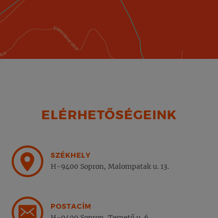
ELÉRHETŐSÉGEINK
SZÉKHELY
H-9400 Sopron, Malompatak u. 13.
POSTACÍM
H-9400 Sopron, Temető u. 6.