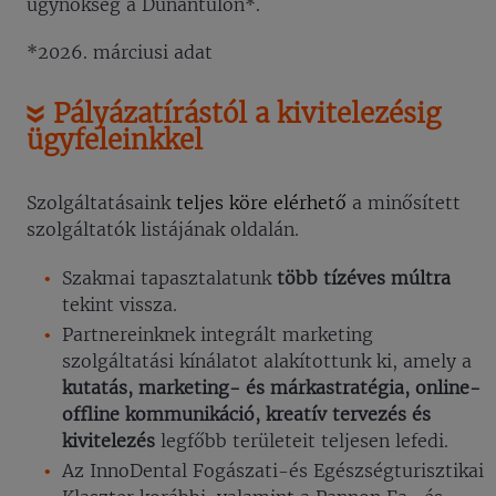
ügynökség a Dunántúlon*.
*2026. márciusi adat
Pályázatírástól a kivitelezésig
ügyfeleinkkel
Szolgáltatásaink
teljes köre elérhető
a minősített
szolgáltatók listájának oldalán.
Szakmai tapasztalatunk
több tízéves múltra
tekint vissza.
Partnereinknek integrált marketing
szolgáltatási kínálatot alakítottunk ki, amely a
kutatás, marketing- és márkastratégia, online-
offline kommunikáció, kreatív tervezés és
kivitelezés
legfőbb területeit teljesen lefedi.
Az InnoDental Fogászati-és Egészségturisztikai