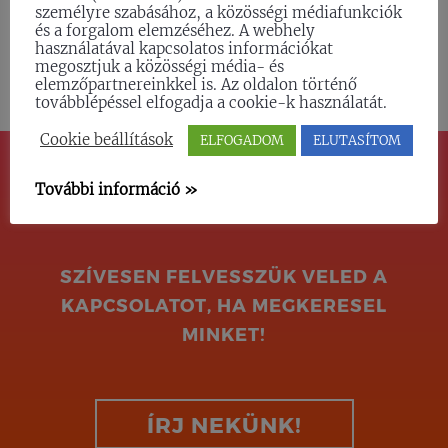
személyre szabásához, a közösségi médiafunkciók
és a pályázatíró kollégákkal személyesen
és a forgalom elemzéséhez. A webhely
egyeztetve
, az elvárásoknak megfelelően
használatával kapcsolatos információkat
alakítjuk ki olyan formában és tartalommal,
megosztjuk a közösségi média- és
elemzőpartnereinkkel is. Az oldalon történő
amely a felhívás minden elemének megfelel.
továbblépéssel elfogadja a cookie-k használatát.
Cookie beállítások
ELFOGADOM
ELUTASÍTOM
További információ »
TETSZÜNK?
SZÍVESEN FELVESSZÜK VELED A
KAPCSOLATOT, HA MEGKERESEL
MINKET!
ÍRJ NEKÜNK!