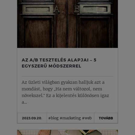
AZ A/B TESZTELÉS ALAPJAI – 5
EGYSZERŰ MÓDSZERREL
Az üzleti világban gyakran halljuk azt a
mondást, hogy „Ha nem változol, nem
növekszel.” Ez a kijelentés különösen igaz
a...
#blog
#marketing
#web
2023.09.20.
TOVÁBB