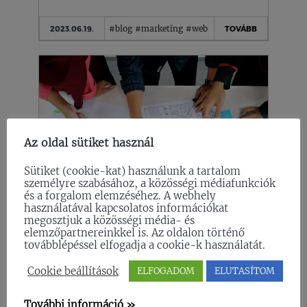
#blog
#marketing
#web
2023.06.19.
TOVÁBB
Az oldal sütiket használ
Sütiket (cookie-kat) használunk a tartalom
személyre szabásához, a közösségi médiafunkciók
és a forgalom elemzéséhez. A webhely
használatával kapcsolatos információkat
megosztjuk a közösségi média- és
2×2 BETŰ, AMELY
elemzőpartnereinkkel is. Az oldalon történő
FORRADALMASÍTHATJA AZ
továbblépéssel elfogadja a cookie-k használatát.
ELADÁSODAT: UX KONTRA CX
Cookie beállítások
ELFOGADOM
ELUTASÍTOM
Sokan nem értik pontosan, hogy mi a
különbség a felhasználói élmény (UX) és az
További információ »