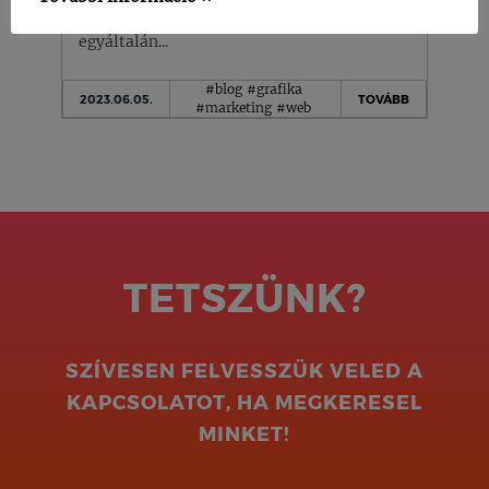
ügyfélélmény (CX) között, vagy hogy
egyáltalán...
#blog
#grafika
2023.06.05.
TOVÁBB
#marketing
#web
TETSZÜNK?
SZÍVESEN FELVESSZÜK VELED A
KAPCSOLATOT, HA MEGKERESEL
MINKET!