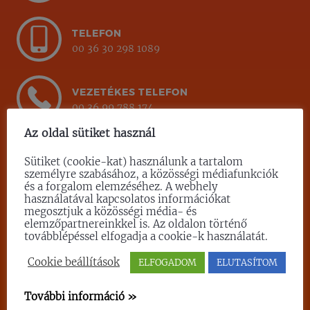
TELEFON
00 36 30 298 1089
VEZETÉKES TELEFON
00 36 99 788 174
Az oldal sütiket használ
E-MAIL
Sütiket (cookie-kat) használunk a tartalom
info@effix.hu
személyre szabásához, a közösségi médiafunkciók
és a forgalom elemzéséhez. A webhely
használatával kapcsolatos információkat
TELEPHELY
megosztjuk a közösségi média- és
elemzőpartnereinkkel is. Az oldalon történő
H-9400 Sopron, Temető u. 6.
továbblépéssel elfogadja a cookie-k használatát.
Cookie beállítások
ELFOGADOM
ELUTASÍTOM
POSTACÍM
H-9400 Sopron, Temető u. 6.
További információ »