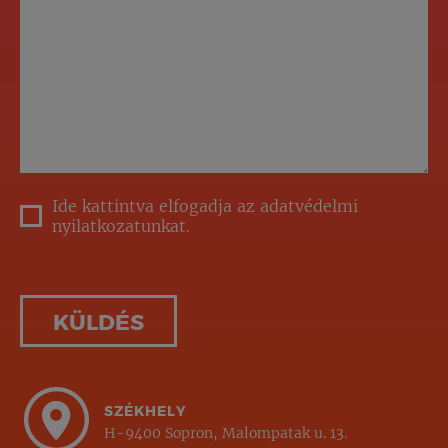
Ide kattintva elfogadja az adatvédelmi
nyilatkozatunkat.
SZÉKHELY
H-9400 Sopron, Malompatak u. 13.