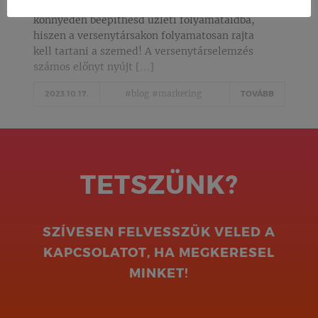
kapaszkodót a konkurenciaelemzéshez, hogy
könnyedén beépíthesd üzleti folyamataidba,
hiszen a versenytársakon folyamatosan rajta
kell tartani a szemed! A versenytárselemzés
számos előnyt nyújt […]
#blog
#marketing
2023.10.17.
TOVÁBB
TETSZÜNK?
SZÍVESEN FELVESSZÜK VELED A
KAPCSOLATOT, HA MEGKERESEL
MINKET!