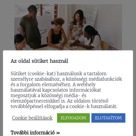
Az oldal sütiket használ
Sütiket (cookie-kat) használunk a tartalom
személyre szabásához, a közösségi médiafunkciók
A VERSENYTÁRSELEMZÉS 6 SZABÁLYA
és a forgalom elemzéséhez. A webhely
használatával kapcsolatos információkat
A versenytárselemzés, más néven
megosztjuk a közösségi média- és
konkurenciaelemzés az a folyamat, amelynek
elemzőpartnereinkkel is. Az oldalon történő
során az iparágadban működő versenytársaidat
továbblépéssel elfogadja a cookie-k használatát.
vizsgáljuk, hogy betekintést nyerjünk
kínálatukba, márkaépítésükbe, értékesítésükbe
Cookie beállítások
ELFOGADOM
ELUTASÍTOM
és marketing aktivitásukba. Nem is hangzik
olyan bonyolultan igaz? Azért adunk néhány
További információ »