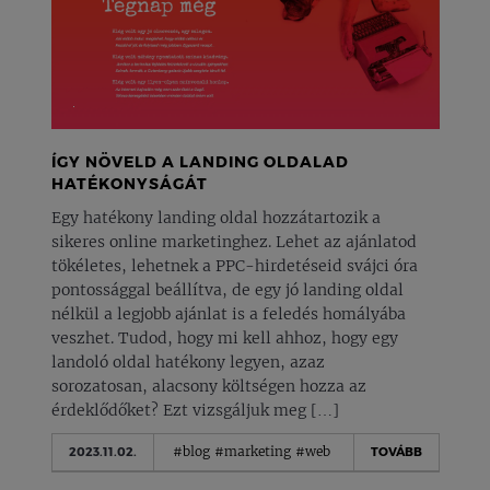
ÍGY NÖVELD A LANDING OLDALAD
HATÉKONYSÁGÁT
Egy hatékony landing oldal hozzátartozik a
sikeres online marketinghez. Lehet az ajánlatod
tökéletes, lehetnek a PPC-hirdetéseid svájci óra
pontossággal beállítva, de egy jó landing oldal
nélkül a legjobb ajánlat is a feledés homályába
veszhet. Tudod, hogy mi kell ahhoz, hogy egy
landoló oldal hatékony legyen, azaz
sorozatosan, alacsony költségen hozza az
érdeklődőket? Ezt vizsgáljuk meg […]
#blog
#marketing
#web
2023.11.02.
TOVÁBB