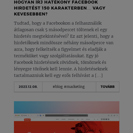
HOGYAN ÍRJ HATÉKONY FACEBOOK
HIRDETÉST 150 KARAKTERBEN… VAGY
KEVESEBBEN?
Tudtad, hogy a Facebookon a felhasználók
átlagosan csak 5 másodpercet töltenek el egy
hirdetés megtekintésével? Ez azt jelenti, hogy a
hirdetőknek mindössze néhány másodperce van
arra, hogy felkeltsék a figyelmet és eladják a
terméküket vagy szolgáltatásukat. Egy jó
Facebook hirdetésnek rövidnek, tömörnek és
lényegre törőnek kell lennie. A hirdetéseknek
tartalmazniuk kell egy erős felhívást a […]
#blog
#marketing
2023.12.08.
TOVÁBB