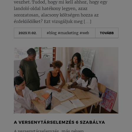
veszhet. Tudod, hogy mi kell ahhoz, hogy egy
landoló oldal hatékony legyen, azaz
sorozatosan, alacsony költségen hozza az
érdeklődőket? Ezt vizsgáljuk meg […]
#blog
#marketing
#web
2023.11.02.
TOVÁBB
A VERSENYTÁRSELEMZÉS 6 SZABÁLYA
A versenytárselemzés, más néven