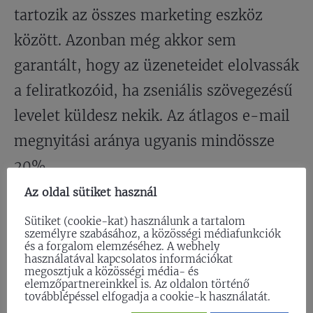
tartozik az összes marketing eszköz
között. Azonban még akkor sem
garantált, hogy az üzeneteidet elolvassák
a feliratkozóid, ha zseniális szövegezésű
levelet küldesz nekik. Az átlagos e-mail
megnyitási aránya ugyanis mindössze
20%.
Az oldal sütiket használ
Ha szeretnéd növelni az e-mailek
Sütiket (cookie-kat) használunk a tartalom
személyre szabásához, a közösségi médiafunkciók
megnyitási arányát, fontold meg
és a forgalom elemzéséhez. A webhely
használatával kapcsolatos információkat
animáció használatát. Egy rövid
megosztjuk a közösségi média- és
elemzőpartnereinkkel is. Az oldalon történő
animációs videó hozzáadása az e-
továbblépéssel elfogadja a cookie-k használatát.