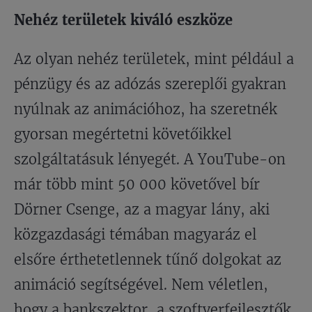
Nehéz területek kiváló eszköze
Az olyan nehéz területek, mint például a
pénzügy és az adózás szereplői gyakran
nyúlnak az animációhoz, ha szeretnék
gyorsan megértetni követőikkel
szolgáltatásuk lényegét. A YouTube-on
már több mint 50 000 követővel bír
Dörner Csenge, az a magyar lány, aki
közgazdasági témában magyaráz el
elsőre érthetetlennek tűnő dolgokat az
animáció segítségével. Nem véletlen,
hogy a bankszektor, a szoftverfejlesztők,