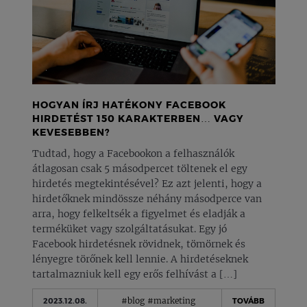
HOGYAN ÍRJ HATÉKONY FACEBOOK
HIRDETÉST 150 KARAKTERBEN… VAGY
KEVESEBBEN?
Tudtad, hogy a Facebookon a felhasználók
átlagosan csak 5 másodpercet töltenek el egy
hirdetés megtekintésével? Ez azt jelenti, hogy a
hirdetőknek mindössze néhány másodperce van
arra, hogy felkeltsék a figyelmet és eladják a
terméküket vagy szolgáltatásukat. Egy jó
Facebook hirdetésnek rövidnek, tömörnek és
lényegre törőnek kell lennie. A hirdetéseknek
tartalmazniuk kell egy erős felhívást a […]
#blog
#marketing
2023.12.08.
TOVÁBB