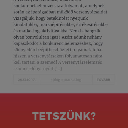
konkurenciaelemzés az a folyamat, amelynek
során az iparágadban működő versenytársaidat
vizsgáljuk, hogy betekintést nyerjünk
kínálatukba, márkaépítésükbe, értékesítésükbe
és marketing aktivitásukba. Nem is hangzik
olyan bonyolultan igaz? Azért adunk néhány
kapaszkodót a konkurenciaelemzéshez, hogy
könnyedén beépíthesd üzleti folyamataidba,
hiszen a versenytársakon folyamatosan rajta
kell tartani a szemed! A versenytárselemzés
számos előnyt nyújt […]
#blog
#marketing
2023.10.17.
TOVÁBB
TETSZÜNK?