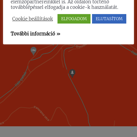
elemzőpartnereinkkel is. Az oldalon történő
továbblépéssel elfogadja a cookie-k használatát.
Cookie beállítások
ELFOGADOM
ELUTASÍTOM
További információ »