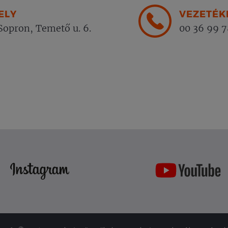
ELY
VEZETÉK
opron, Temető u. 6.
00 36 99 7