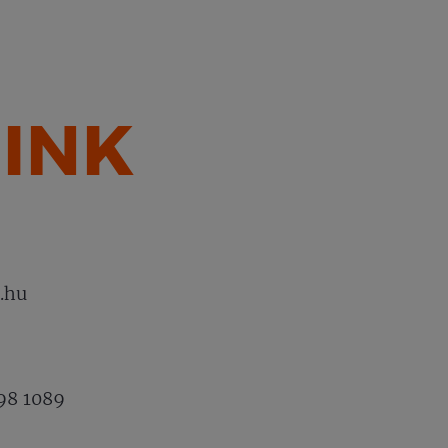
INK
.hu
98 1089