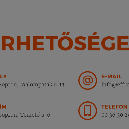
ÉRHETŐSÉGE
LY
E-MAIL
opron, Malompatak u. 13.
info@effix
ÍM
TELEFON
opron, Temető u. 6.
00 36 30 2