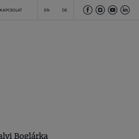
KAPCSOLAT
EN
DE
alvi Boglárka