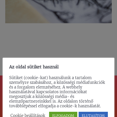
Az oldal sütiket használ
Sütiket (cookie-kat) használunk a tartalom
személyre szabásához, a közösségi médiafunkciók
és a forgalom elemzéséhez. A webhely
használatával kapcsolatos információkat
TETSZÜNK?
megosztjuk a közösségi média- és
elemzőpartnereinkkel is. Az oldalon történő
továbblépéssel elfogadja a cookie-k használatát.
SZÍVESEN FELVESSZÜK VELED A
Cookie beállítások
ELFOGADOM
ELUTASÍTOM