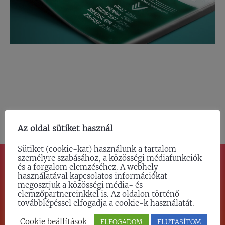
Az oldal sütiket használ
Sütiket (cookie-kat) használunk a tartalom
személyre szabásához, a közösségi médiafunkciók
és a forgalom elemzéséhez. A webhely
használatával kapcsolatos információkat
TETSZÜNK?
megosztjuk a közösségi média- és
elemzőpartnereinkkel is. Az oldalon történő
továbblépéssel elfogadja a cookie-k használatát.
SZÍVESEN FELVESSZÜK VELED A
Cookie beállítások
ELFOGADOM
ELUTASÍTOM