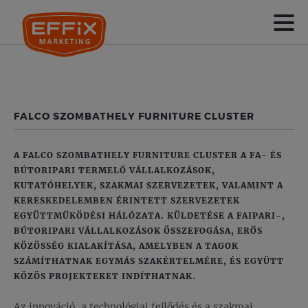
FALCO SZOMBATHELY FURNITURE CLUSTER
A FALCO SZOMBATHELY FURNITURE CLUSTER A FA- ÉS
BÚTORIPARI TERMELŐ VÁLLALKOZÁSOK,
KUTATÓHELYEK, SZAKMAI SZERVEZETEK, VALAMINT A
KERESKEDELEMBEN ÉRINTETT SZERVEZETEK
EGYÜTTMŰKÖDÉSI HÁLÓZATA. KÜLDETÉSE A FAIPARI-,
BÚTORIPARI VÁLLALKOZÁSOK ÖSSZEFOGÁSA, ERŐS
KÖZÖSSÉG KIALAKÍTÁSA, AMELYBEN A TAGOK
SZÁMÍTHATNAK EGYMÁS SZAKÉRTELMÉRE, ÉS EGYÜTT
KÖZÖS PROJEKTEKET INDÍTHATNAK.
Az innováció, a technológiai fejlődés és a szakmai