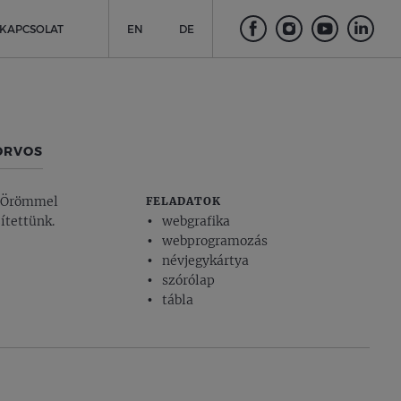
KAPCSOLAT
EN
DE
ORVOS
. Örömmel
FELADATOK
ítettünk.
webgrafika
webprogramozás
névjegykártya
szórólap
tábla