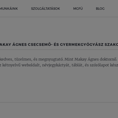
MUNKÁINK
SZOLGÁLTATÁSOK
MGFÜ
BLOG
MAKAY ÁGNES CSECSEMŐ- ÉS GYERMEKGYÓGYÁSZ SZAK
, kedves, türelmes, és megnyugtató. Mint Makay Ágnes doktornő
 kétnyelvű weboldalt, névjegykártyát, táblát, és szórólapot kész