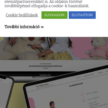
elemzőpartnereinkkel is. Az oldalon történő
továbblépéssel elfogadja a cookie-k használatát.
Cookie beállítások
ELFOGADOM
ELUTASÍTOM
További információ »