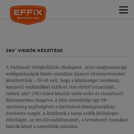
360° VIDEÓK KÉSZÍTÉSE
A Vadászati Világkiállítás (Budapest, 2021) magyarországi
erdőgazdaságok közös standjára újszerű élményelemeket
készítettünk – fő cél volt, hogy a közönséget hatékony,
korszerű eszközökkel érjük el. Hat eltérő tematikájú,
térbeli 360° (VR) videó készült valós erdei és természeti
környezetben forgatva. A film szemlélője egy VR-
szemüveg segítségével a történések középpontjában
érezhette magát. A kisfilmek a hazai erdők különleges
élővilágát, az ott élő vadállományt, a természeti formákat
hozták közel a szemlélők számára.