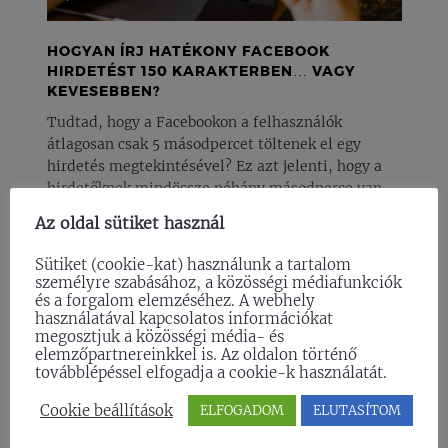
HOGYAN ÍRJ HATÉKONY FACEBOOK
HIRDETÉST 150 KARAKTERBEN… VAGY
KEVESEBBEN?
Tudtad, hogy a Facebookon a felhasználók
átlagosan csak 5 másodpercet töltenek el egy
hirdetés megtekintésével? Ez azt jelenti, hogy a
hirdetőknek mindössze néhány másodperce van
arra, hogy felkeltsék a figyelmet és eladják a
Az oldal sütiket használ
terméküket vagy szolgáltatásukat. Egy jó
Facebook hirdetésnek rövidnek, tömörnek és
Sütiket (cookie-kat) használunk a tartalom
lényegre törőnek kell lennie. A hirdetéseknek
személyre szabásához, a közösségi médiafunkciók
tartalmazniuk kell egy erős felhívást a […]
és a forgalom elemzéséhez. A webhely
használatával kapcsolatos információkat
megosztjuk a közösségi média- és
#blog
#marketing
2023.12.08.
TOVÁBB
elemzőpartnereinkkel is. Az oldalon történő
továbblépéssel elfogadja a cookie-k használatát.
Cookie beállítások
ELFOGADOM
ELUTASÍTOM