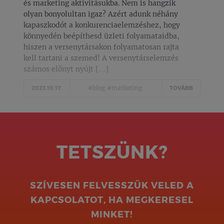
és marketing aktivitásukba. Nem is hangzik
olyan bonyolultan igaz? Azért adunk néhány
kapaszkodót a konkurenciaelemzéshez, hogy
könnyedén beépíthesd üzleti folyamataidba,
hiszen a versenytársakon folyamatosan rajta
kell tartani a szemed! A versenytárselemzés
számos előnyt nyújt […]
#blog
#marketing
2023.10.17.
TOVÁBB
TETSZÜNK?
SZÍVESEN FELVESSZÜK VELED A
KAPCSOLATOT, HA MEGKERESEL
MINKET!