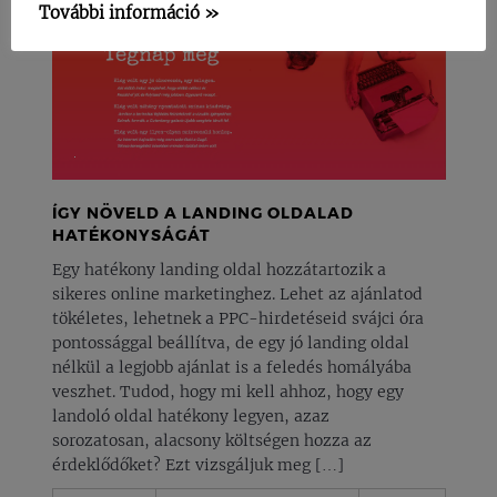
További információ »
ÍGY NÖVELD A LANDING OLDALAD
HATÉKONYSÁGÁT
Egy hatékony landing oldal hozzátartozik a
sikeres online marketinghez. Lehet az ajánlatod
tökéletes, lehetnek a PPC-hirdetéseid svájci óra
pontossággal beállítva, de egy jó landing oldal
nélkül a legjobb ajánlat is a feledés homályába
veszhet. Tudod, hogy mi kell ahhoz, hogy egy
landoló oldal hatékony legyen, azaz
sorozatosan, alacsony költségen hozza az
érdeklődőket? Ezt vizsgáljuk meg […]