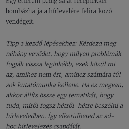
Egy étterem pedig saját receptekkel
bombázhatja a hírlevelére feliratkozó
vendégeit.
Tipp a kezdő lépésekhez: Kérdezd meg
néhány vevődet, hogy milyen problémák
fogják vissza leginkább, ezek közül mi
az, amihez nem ért, amihez számára túl
sok kutatómunka kellene. Ha ez megvan,
akkor állíts össze egy tematikát, hogy
tudd, miről fogsz hétről-hétre beszélni a
hírleveledben. Így elkerülheted az ad-
hoc hírlevelezés csapdáját.