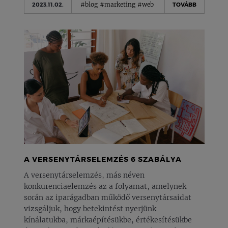
#blog
#marketing
#web
2023.11.02.
TOVÁBB
A VERSENYTÁRSELEMZÉS 6 SZABÁLYA
A versenytárselemzés, más néven
konkurenciaelemzés az a folyamat, amelynek
során az iparágadban működő versenytársaidat
vizsgáljuk, hogy betekintést nyerjünk
kínálatukba, márkaépítésükbe, értékesítésükbe